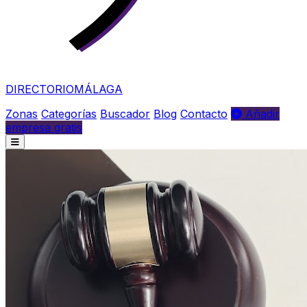
DIRECTORIO
MÁLAGA
Zonas
Categorías
Buscador
Blog
Contacto
Añadir
empresa gratis