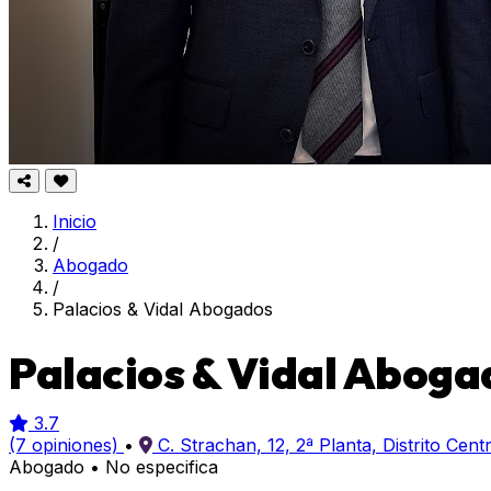
Inicio
/
Abogado
/
Palacios & Vidal Abogados
Palacios & Vidal Aboga
3.7
(7 opiniones)
•
C. Strachan, 12, 2ª Planta, Distrito Cen
Abogado
•
No especifica