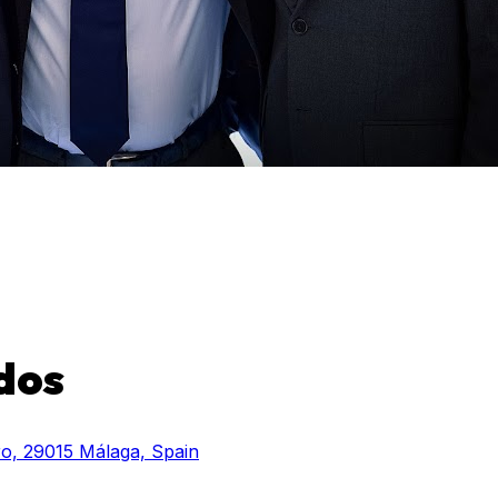
dos
tro, 29015 Málaga, Spain