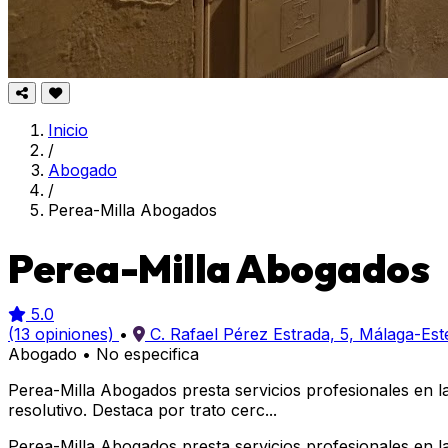
Inicio
/
Abogado
/
Perea-Milla Abogados
Perea-Milla Abogados
5.0
(13 opiniones)
•
C. Rafael Pérez Estrada, 5, Málaga-Es
Abogado
•
No especifica
Perea-Milla Abogados presta servicios profesionales en l
resolutivo. Destaca por trato cerc...
Perea-Milla Abogados presta servicios profesionales en l