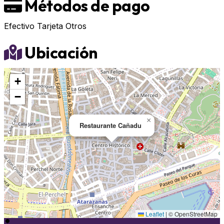
Métodos de pago
Efectivo
Tarjeta
Otros
Ubicación
+
−
×
Restaurante Cañadu
Leaflet
|
© OpenStreetMap