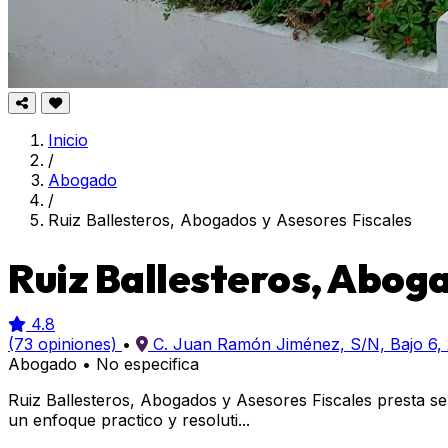
Inicio
/
Abogado
/
Ruiz Ballesteros, Abogados y Asesores Fiscales
Ruiz Ballesteros, Aboga
4.8
(73 opiniones)
•
C. Juan Ramón Jiménez, S/N, Bajo 6, 
Abogado
•
No especifica
Ruiz Ballesteros, Abogados y Asesores Fiscales presta se
un enfoque practico y resoluti...