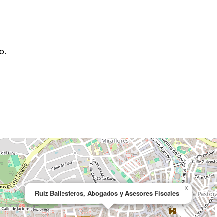
o.
×
Ruiz Ballesteros, Abogados y Asesores Fiscales