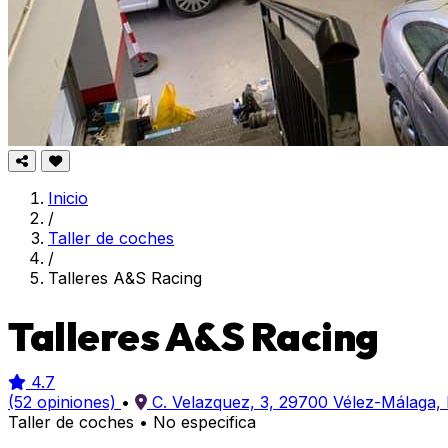
Inicio
/
Taller de coches
/
Talleres A&S Racing
Talleres A&S Racing
4.7
(52 opiniones)
•
C. Velazquez, 3, 29700 Vélez-Málaga,
Taller de coches
•
No especifica