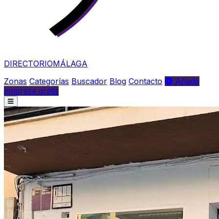
DIRECTORIO
MÁLAGA
Zonas
Categorías
Buscador
Blog
Contacto
Añadir
empresa gratis