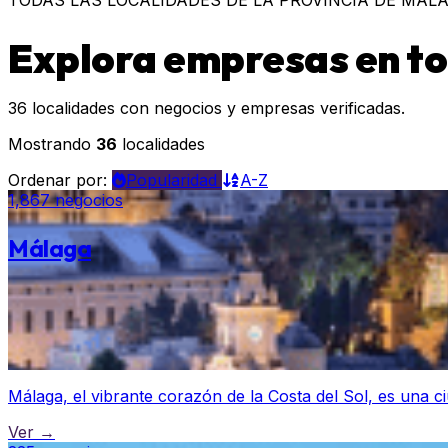
TODAS LAS LOCALIDADES DE LA PROVINCIA DE MÁL
Explora empresas en to
36 localidades con negocios y empresas verificadas.
Mostrando
36
localidades
Ordenar por:
Popularidad
A-Z
1,867 negocios
Málaga
Málaga, el vibrante corazón de la Costa del Sol, es una ciu
Ver →