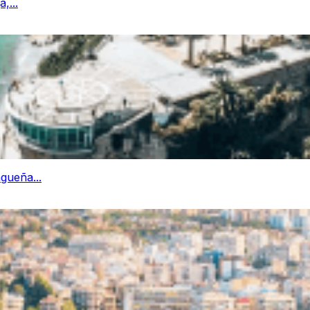
,...
gueña...