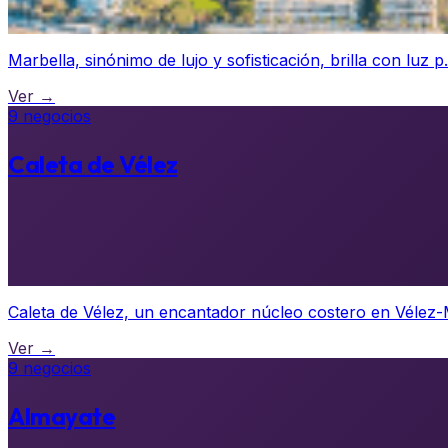
Marbella, sinónimo de lujo y sofisticación, brilla con luz p.
Ver →
9 negocios
Caleta de Vélez
Caleta de Vélez, un encantador núcleo costero en Vélez-M
Ver →
9 negocios
Almayate