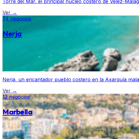
Torre del Mar, el principal núcleo costero de Vélez-Málaga
Ver →
74 negocios
Nerja
Nerja, un encantador pueblo costero en la Axarquía mala
Ver →
12 negocios
Marbella