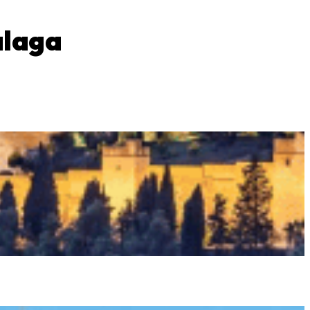
álaga