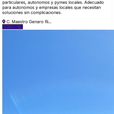
particulares, autonomos y pymes locales. Adecuado
para autonomos y empresas locales que necesitan
soluciones sin complicaciones.
C. Maestro Genaro Ri...
Ver más