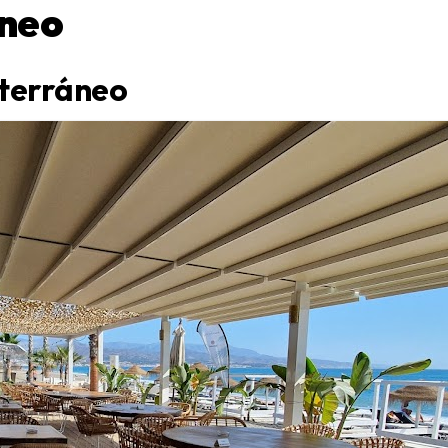
áneo
iterráneo