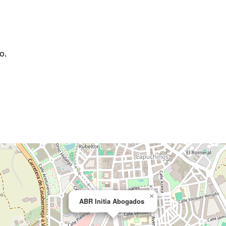
o.
×
ABR Initia Abogados