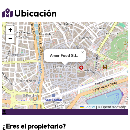
Ubicación
+
−
×
Amer Food S.L.
Leaflet
|
© OpenStreetMap
¿Eres el propietario?