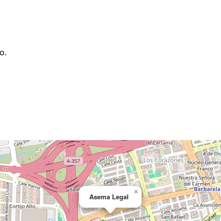
o.
×
Asema Legal