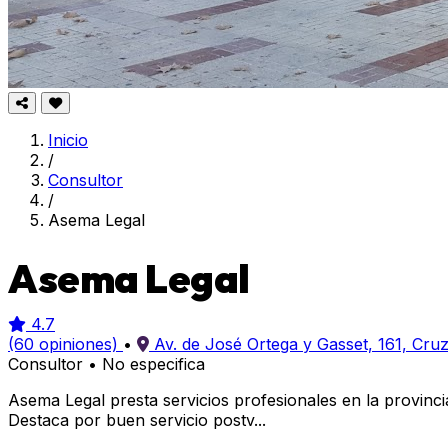
Inicio
/
Consultor
/
Asema Legal
Asema Legal
4.7
(60 opiniones)
•
Av. de José Ortega y Gasset, 161, Cru
Consultor
•
No especifica
Asema Legal presta servicios profesionales en la provinci
Destaca por buen servicio postv...