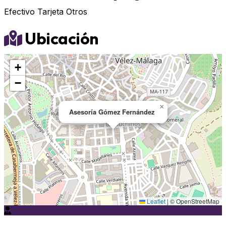
Efectivo
Tarjeta
Otros
Ubicación
+
−
×
Asesoría Gómez Fernández
Leaflet
|
© OpenStreetMap