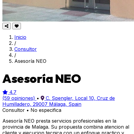
Inicio
/
Consultor
/
Asesoría NEO
Asesoría NEO
4.7
(59 opiniones)
•
C. Spengler, Local 10, Cruz de
Humilladero, 29007 Málaga, Spain
Consultor
•
No especifica
Asesoría NEO presta servicios profesionales en la
provincia de Malaga. Su propuesta combina atencion al
cliente y ejecucion tecnica con un enfoque practico y