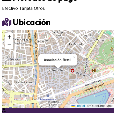
Efectivo
Tarjeta
Otros
Ubicación
+
−
×
Asociación Betel
Leaflet
|
© OpenStreetMap