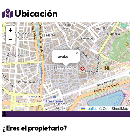
Ubicación
+
−
×
avako
Leaflet
|
© OpenStreetMap
¿Eres el propietario?