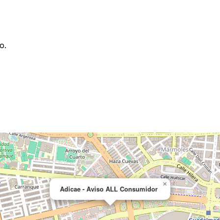
o.
×
Adicae - Aviso ALL Consumidor