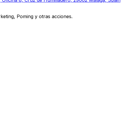
, Oficina 8, Cruz de Humilladero, 29002 Málaga, Spain
eting, Poming y otras acciones.