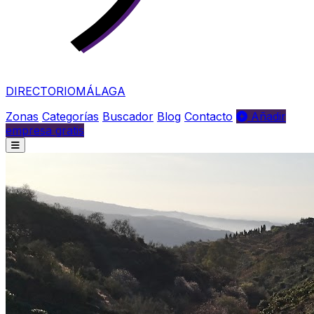
DIRECTORIO
MÁLAGA
Zonas
Categorías
Buscador
Blog
Contacto
Añadir
empresa gratis