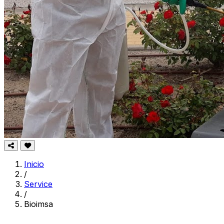
Inicio
/
Service
/
Bioimsa