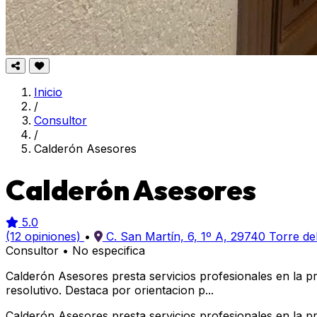
Inicio
/
Consultor
/
Calderón Asesores
Calderón Asesores
5.0
(12 opiniones)
•
C. San Martín, 6, 1º A, 29740 Torre de
Consultor
•
No especifica
Calderón Asesores presta servicios profesionales en la p
resolutivo. Destaca por orientacion p...
Calderón Asesores presta servicios profesionales en la p