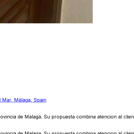
l Mar, Málaga, Spain
rovincia de Malaga. Su propuesta combina atencion al clien
rovincia de Malaga. Su propuesta combina atencion al clien