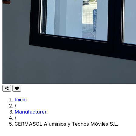
Inicio
/
Manufacturer
/
CERMASOL Aluminios y Techos Móviles S.L.