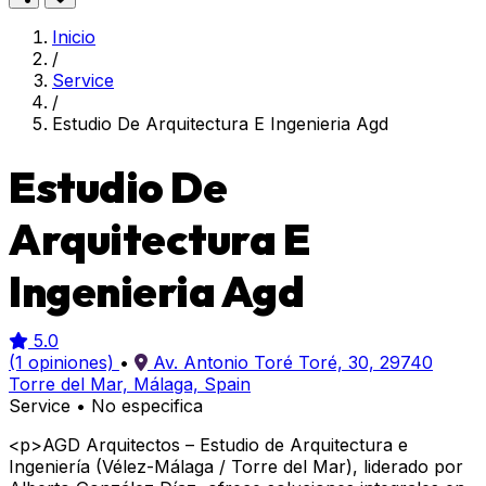
Inicio
/
Service
/
Estudio De Arquitectura E Ingenieria Agd
Estudio De
Arquitectura E
Ingenieria Agd
5.0
(1 opiniones)
•
Av. Antonio Toré Toré, 30, 29740
Torre del Mar, Málaga, Spain
Service
•
No especifica
<p>AGD Arquitectos – Estudio de Arquitectura e
Ingeniería (Vélez-Málaga / Torre del Mar), liderado por