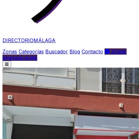
DIRECTORIO
MÁLAGA
Zonas
Categorías
Buscador
Blog
Contacto
Añadir
empresa gratis