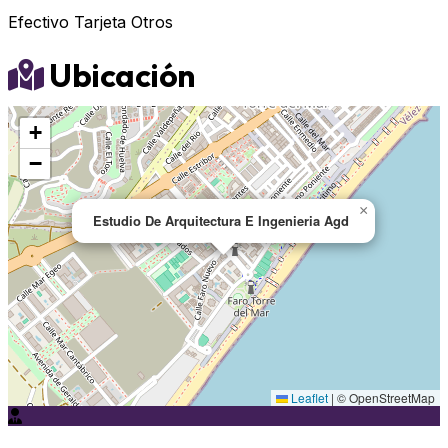
Efectivo
Tarjeta
Otros
Ubicación
+
−
×
Estudio De Arquitectura E Ingenieria Agd
Leaflet
|
© OpenStreetMap