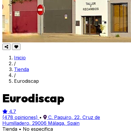
Inicio
/
Tienda
/
Eurodiscap
Eurodiscap
4.7
(478 opiniones)
•
C. Paquiro, 22, Cruz de
Humilladero, 29006 Málaga, Spain
Tienda
•
No especifica