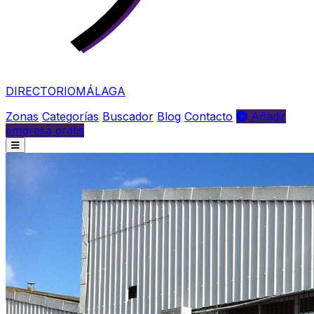
DIRECTORIO
MÁLAGA
Zonas
Categorías
Buscador
Blog
Contacto
Añadir
empresa gratis