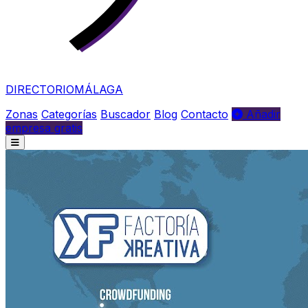
DIRECTORIO
MÁLAGA
Zonas
Categorías
Buscador
Blog
Contacto
Añadir
empresa gratis