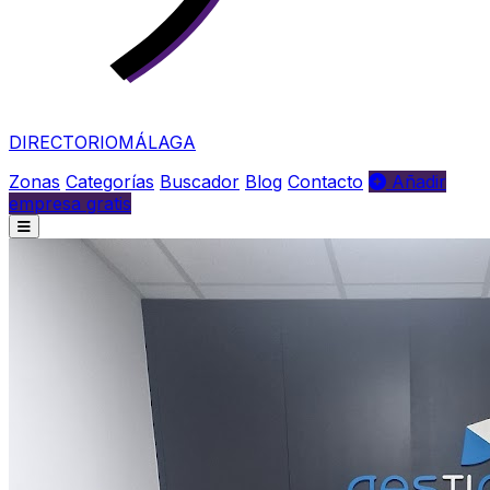
DIRECTORIO
MÁLAGA
Zonas
Categorías
Buscador
Blog
Contacto
Añadir
empresa gratis