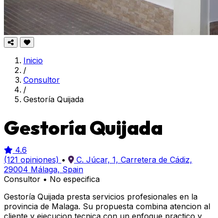
Inicio
/
Consultor
/
Gestoría Quijada
Gestoría Quijada
4.6
(121 opiniones)
•
C. Júcar, 1, Carretera de Cádiz,
29004 Málaga, Spain
Consultor
•
No especifica
Gestoría Quijada presta servicios profesionales en la
provincia de Malaga. Su propuesta combina atencion al
cliente y ejecucion tecnica con un enfoque practico y