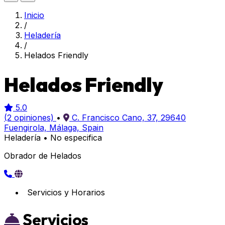
Inicio
/
Heladería
/
Helados Friendly
Helados Friendly
5.0
(2 opiniones)
•
C. Francisco Cano, 37, 29640
Fuengirola, Málaga, Spain
Heladería
•
No especifica
Obrador de Helados
Servicios y Horarios
Servicios