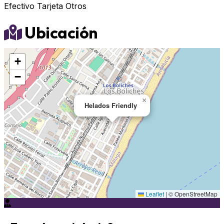
Efectivo
Tarjeta
Otros
Ubicación
+
−
×
Helados Friendly
Leaflet
|
© OpenStreetMap