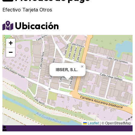
Efectivo
Tarjeta
Otros
Ubicación
+
−
×
IBSER, S.L.
Leaflet
|
© OpenStreetMap