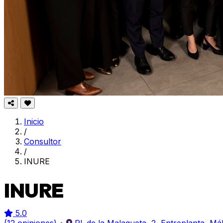
Inicio
/
Consultor
/
INURE
INURE
5.0