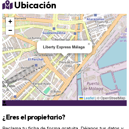
Ubicación
+
−
×
Liberty Express Málaga
Leaflet
|
© OpenStreetMap
¿Eres el propietario?
Reclama tu ficha de forma gratuita. Déjanos tus datos y