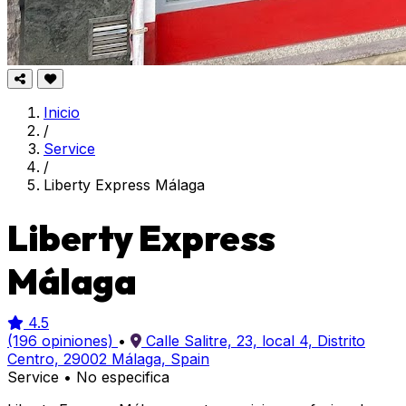
Inicio
/
Service
/
Liberty Express Málaga
Liberty Express
Málaga
4.5
(196 opiniones)
•
Calle Salitre, 23, local 4, Distrito
Centro, 29002 Málaga, Spain
Service
•
No especifica