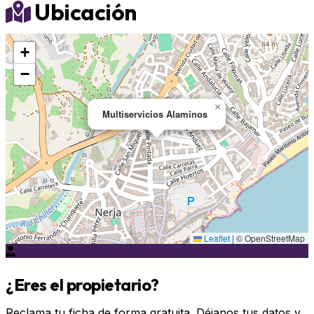
Ubicación
+
−
×
Multiservicios Alaminos
Leaflet
|
© OpenStreetMap
¿Eres el propietario?
Reclama tu ficha de forma gratuita. Déjanos tus datos y