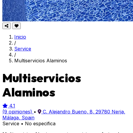
Inicio
/
Service
/
Multiservicios Alaminos
Multiservicios
Alaminos
4.1
(9 opiniones)
•
C. Alejandro Bueno, 8, 29780 Nerja,
Málaga, Spain
Service
•
No especifica