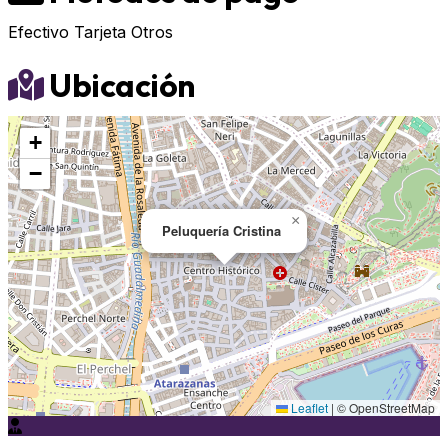
Efectivo
Tarjeta
Otros
Ubicación
+
−
×
Peluquería Cristina
Leaflet
|
© OpenStreetMap