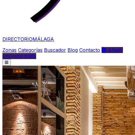
DIRECTORIO
MÁLAGA
Zonas
Categorías
Buscador
Blog
Contacto
Añadir
empresa gratis