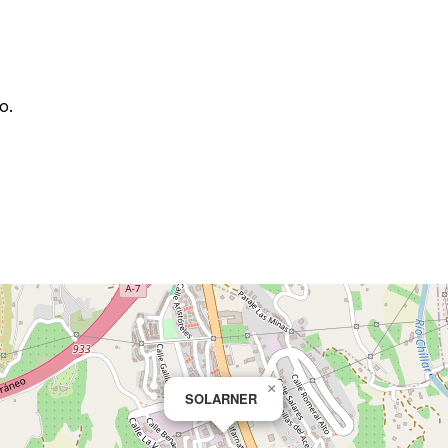
o.
×
SOLARNER