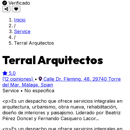
Verificado
Inicio
/
Service
/
Terral Arquitectos
Terral Arquitectos
5.0
(12 opiniones)
•
Calle Dr. Fleming, 48, 29740 Torre
del Mar, Málaga, Spain
Service
•
No especifica
<p>Es un despacho que ofrece servicios integrales en
arquitectura, urbanismo, obra nueva, rehabilitación,
diseño de interiores y paisajismo. Liderado por Beatriz
Pérez Doncel y Fernando Casquero Lacor...
<p>Es un despacho que ofrece servicios integrales en