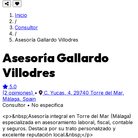
Inicio
/
Consultor
/
Asesoría Gallardo Villodres
Asesoría Gallardo
Villodres
5.0
(2 opiniones)
•
C. Yucas, 4, 29740 Torre del Mar,
Málaga, Spain
Consultor
•
No especifica
<p>&nbsp;Asesoría integral en Torre del Mar (Málaga)
especializada en asesoramiento laboral, fiscal, contable
y seguros. Destaca por su trato personalizado y
excelente reputación local.&nbsp;</p>