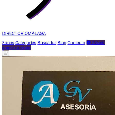
DIRECTORIO
MÁLAGA
Zonas
Categorías
Buscador
Blog
Contacto
Añadir
empresa gratis