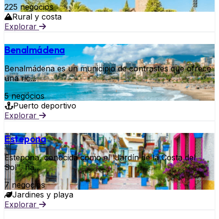
225 negocios
Rural y costa
Explorar
Benalmádena
Benalmádena es un municipio de contrastes que ofrece
una ric...
5 negocios
Puerto deportivo
Explorar
Estepona
Estepona, conocida como el "Jardín de la Costa del
Sol", ha...
7 negocios
Jardines y playa
Explorar