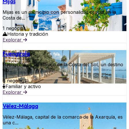
Mijas
Mijas es un municipio con personalidad propia en la
Costa de...
1 negocios
Historia y tradición
Explorar
Fuengirola
Fuengirola es un clásico de la Costa del Sol, un destino
vib...
6 negocios
Familiar y activo
Explorar
Vélez-Málaga
Vélez-Málaga, capital de la comarca de la Axarquía, es
una c...