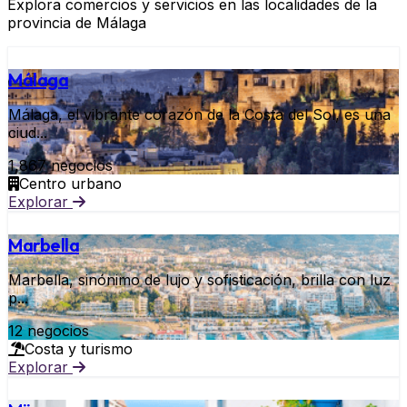
Explora comercios y servicios en las localidades de la
provincia de Málaga
Málaga
Málaga, el vibrante corazón de la Costa del Sol, es una
ciud...
1,867 negocios
Centro urbano
Explorar
Marbella
Marbella, sinónimo de lujo y sofisticación, brilla con luz
p...
12 negocios
Costa y turismo
Explorar