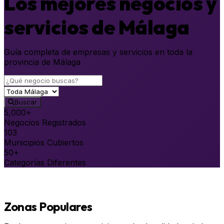
Los mejores negocios y
servicios de Málaga
Guía completa de empresas y servicios en toda la
provincia de Málaga
¿Qué negocio o servicio buscas?
Seleccionar zona / municipio
Buscar
5,000+
Negocios Registrados
103
Municipios Cubiertos
50+
Categorías Diferentes
Zonas Populares